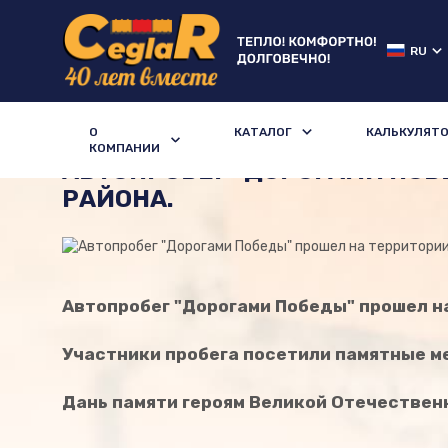
RU
О
КАТАЛОГ
КАЛЬКУЛЯТ
КОМПАНИИ
АВТОПРОБЕГ "ДОРОГАМИ ПОБ
РАБОТА ПО ПРЕДУПРЕЖДЕНИЮ КОРРУПЦИОННЫХ ПРОЯВЛЕНИЙ
БЛОКИ КЕРАМИЧЕСКИЕ ПОРИЗОВАННЫЕ
РАЙОНА.
Автопробег "Дорогами Победы" прошел н
Участники пробега посетили памятные ме
Дань памяти героям Великой Отечествен