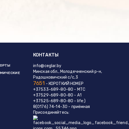
КОНТАКТЫ
БОРТЫ
info@ceglar.by
Минская обл., Молодечненский р-н,
АМИЧЕСКИЕ
Радошковичский с/с,3
7651
- КОРОТКИЙ НОМЕР
+37533-689-80-80
- МТС
+37529-689-80-80
- А1
+37525-689-80-80
- life:)
8(0176) 74-14-30
- приёмная
Присоединяйтесь: